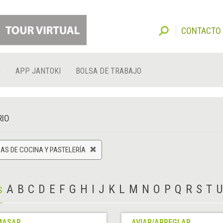
CONTACTO
O
APP JANTOKI
BOLSA DE TRABAJO
RIO
AS DE COCINA Y PASTELERÍA
s
A
B
C
D
E
F
G
H
I
J
K
L
M
N
O
P
Q
R
S
T
U
MASAR
AVIAR/ARREGLAR