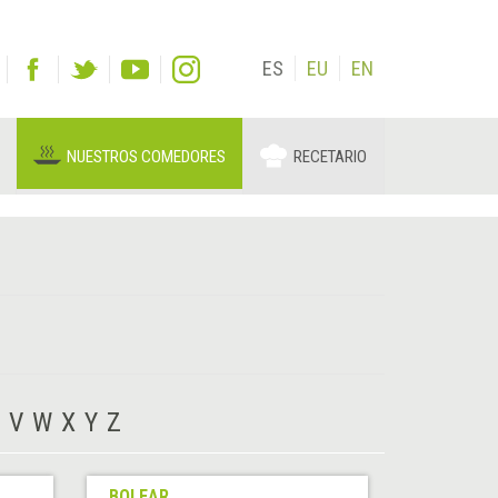
ES
EU
EN
NUESTROS COMEDORES
RECETARIO
V
W
X
Y
Z
BOLEAR