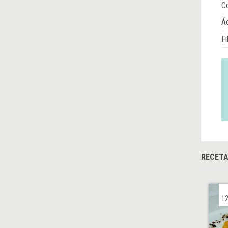
Co
Á
Fi
RECET
12