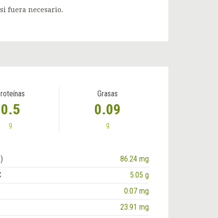
si fuera necesario.
roteínas
Grasas
0.5
0.09
g
g
)
86.24 mg
C
5.05 g
0.07 mg
23.91 mg