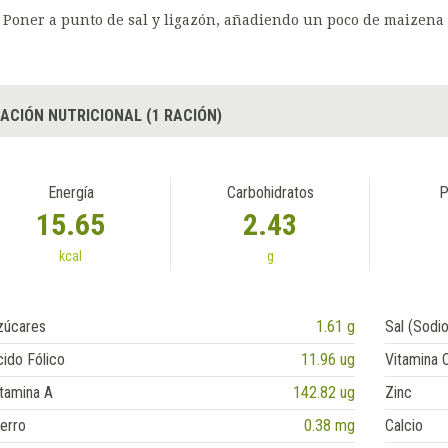
Poner a punto de sal y ligazón, añadiendo un poco de maizena 
ACIÓN NUTRICIONAL (1 RACIÓN)
Energía
Carbohidratos
P
15.65
2.43
kcal
g
zúcares
1.61 g
Sal (Sodio
ido Fólico
11.96 ug
Vitamina 
tamina A
142.82 ug
Zinc
erro
0.38 mg
Calcio