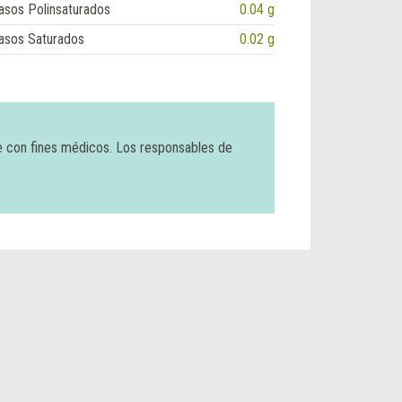
asos Polinsaturados
0.04 g
asos Saturados
0.02 g
e con fines médicos. Los responsables de