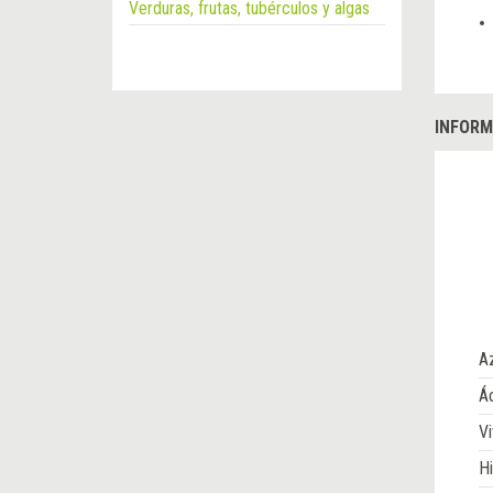
Verduras, frutas, tubérculos y algas
INFORM
A
Ác
Vi
Hi