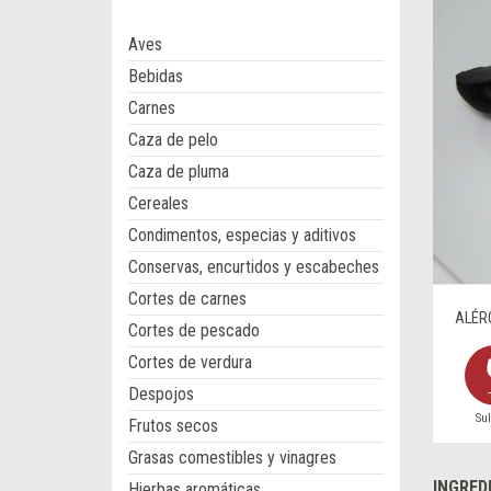
Aves
Bebidas
Carnes
Caza de pelo
Caza de pluma
Cereales
Condimentos, especias y aditivos
Conservas, encurtidos y escabeches
Cortes de carnes
ALÉR
Cortes de pescado
Cortes de verdura
Despojos
Sul
Frutos secos
Grasas comestibles y vinagres
INGRED
Hierbas aromáticas