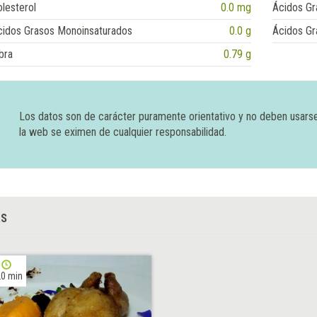
lesterol
0.0 mg
Ácidos Gr
cidos Grasos Monoinsaturados
0.0 g
Ácidos Gr
bra
0.79 g
Los datos son de carácter puramente orientativo y no deben usars
la web se eximen de cualquier responsabilidad.
AS
0 min