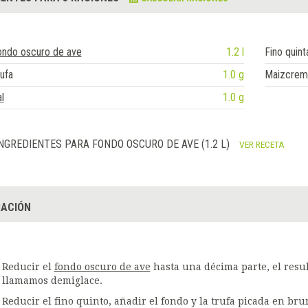
ondo oscuro de ave
1.2 l
Fino quint
ufa
1.0 g
Maizcre
l
1.0 g
NGREDIENTES PARA FONDO OSCURO DE AVE (1.2 L)
VER RECETA
ACIÓN
Reducir el
fondo oscuro de ave
hasta una décima parte, el resu
llamamos demiglace.
Reducir el fino quinto, añadir el fondo y la trufa picada en bru