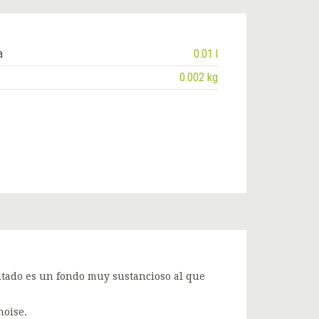
a
0.01 l
m
0.002 kg
ltado es un fondo muy sustancioso al que
noise.