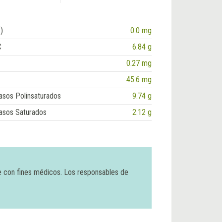
)
0.0 mg
C
6.84 g
0.27 mg
45.6 mg
asos Polinsaturados
9.74 g
asos Saturados
2.12 g
e con fines médicos. Los responsables de