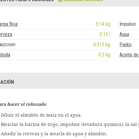
rina floja
0.14 kg
Impulsor
erveza
0.15 l
Agua
aizcrem
0.015 kg
Panko
bolla
0.2 kg
Aceite de 
ACIÓN
ara hacer el rebozado
Diluir el almidón de maíz en el agua.
Mezclar la harina de trigo, impulsor (levadura química), la sal 
Añadir la cerveza y la mezcla de agua y almidón.