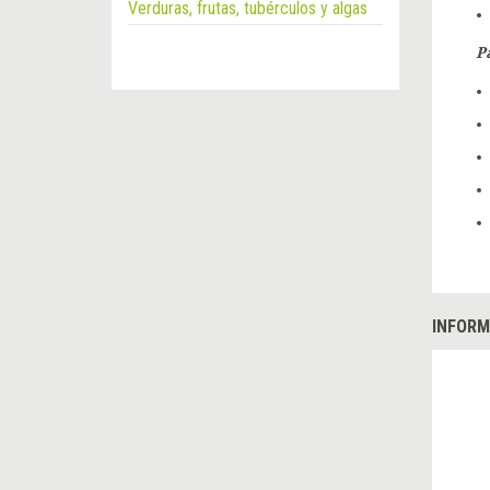
Verduras, frutas, tubérculos y algas
P
INFORM