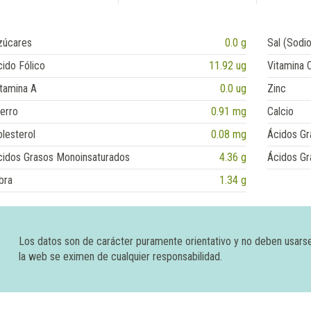
zúcares
0.0 g
Sal (Sodio
ido Fólico
11.92 ug
Vitamina 
tamina A
0.0 ug
Zinc
erro
0.91 mg
Calcio
lesterol
0.08 mg
Ácidos Gr
cidos Grasos Monoinsaturados
4.36 g
Ácidos Gr
bra
1.34 g
Los datos son de carácter puramente orientativo y no deben usars
la web se eximen de cualquier responsabilidad.