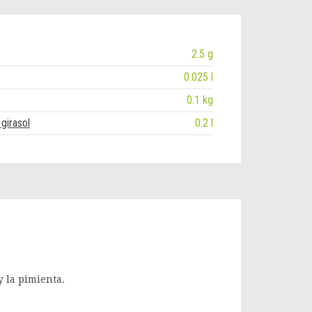
2.5 g
0.025 l
0.1 kg
girasol
0.2 l
y la pimienta.