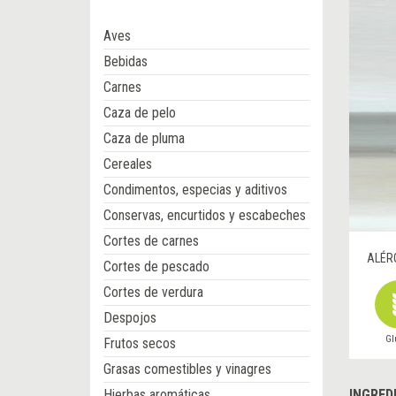
Aves
Bebidas
Carnes
Caza de pelo
Caza de pluma
Cereales
Condimentos, especias y aditivos
Conservas, encurtidos y escabeches
Cortes de carnes
ALÉR
Cortes de pescado
Cortes de verdura
Despojos
Gl
Frutos secos
Grasas comestibles y vinagres
Hierbas aromáticas
INGRED