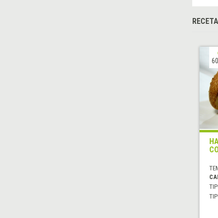
RECET
60
HA
CO
TE
CA
TIP
TIP