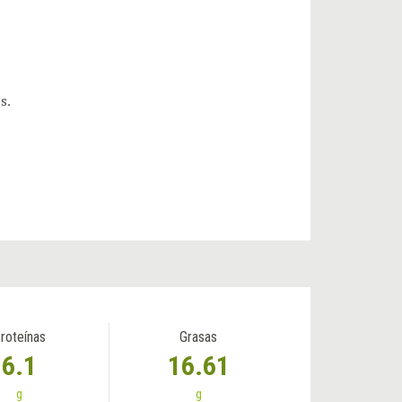
s.
roteínas
Grasas
6.1
16.61
g
g