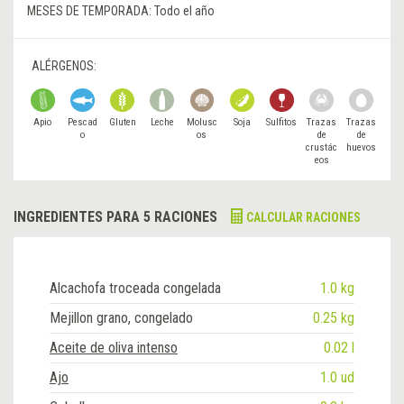
MESES DE TEMPORADA:
Todo el año
ALÉRGENOS:
Apio
Pescad
Gluten
Leche
Molusc
Soja
Sulfitos
Trazas
Trazas
o
os
de
de
crustác
huevos
eos
INGREDIENTES PARA 5 RACIONES
CALCULAR RACIONES
Alcachofa troceada congelada
1.0 kg
Mejillon grano, congelado
0.25 kg
Aceite de oliva intenso
0.02 l
Ajo
1.0 ud