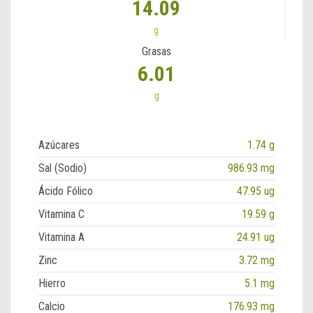
14.09
g
Grasas
6.01
g
Azúcares
1.74 g
Sal (Sodio)
986.93 mg
Ácido Fólico
47.95 ug
Vitamina C
19.59 g
Vitamina A
24.91 ug
Zinc
3.72 mg
Hierro
5.1 mg
Calcio
176.93 mg