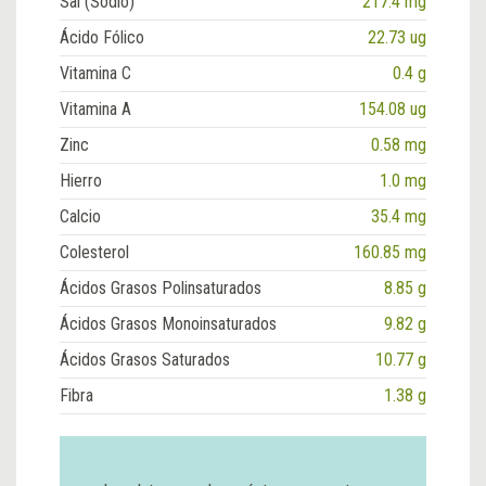
Sal (Sodio)
217.4 mg
Ácido Fólico
22.73 ug
Vitamina C
0.4 g
Vitamina A
154.08 ug
Zinc
0.58 mg
Hierro
1.0 mg
Calcio
35.4 mg
Colesterol
160.85 mg
Ácidos Grasos Polinsaturados
8.85 g
Ácidos Grasos Monoinsaturados
9.82 g
Ácidos Grasos Saturados
10.77 g
Fibra
1.38 g