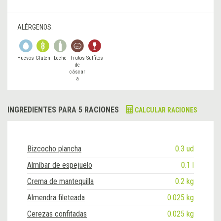
ALÉRGENOS:
Huevos
Gluten
Leche
Frutos
Sulfitos
de
cáscar
a
INGREDIENTES PARA 5 RACIONES
CALCULAR RACIONES
Bizcocho plancha
0.3 ud
Almíbar de espejuelo
0.1 l
Crema de mantequilla
0.2 kg
Almendra fileteada
0.025 kg
Cerezas confitadas
0.025 kg