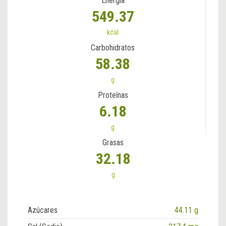
Energía
549.37
kcal
Carbohidratos
58.38
g
Proteínas
6.18
g
Grasas
32.18
g
Azúcares
44.11 g