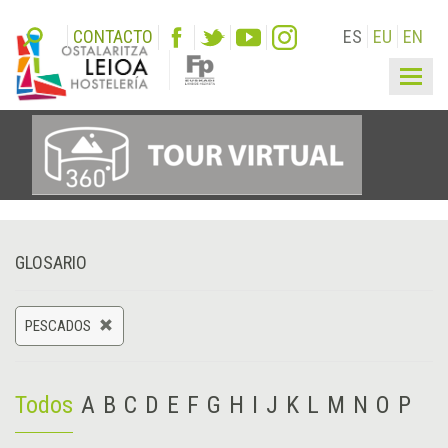
CONTACTO
ES
EU
EN
Togg
navig
GLOSARIO
PESCADOS
Todos
A
B
C
D
E
F
G
H
I
J
K
L
M
N
O
P