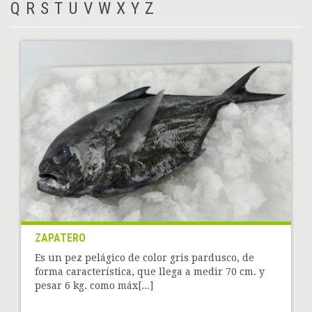
Q
R
S
T
U
V
W
X
Y
Z
ZAPATERO
Es un pez pelágico de color gris pardusco, de
forma característica, que llega a medir 70 cm. y
pesar 6 kg. como máx[...]