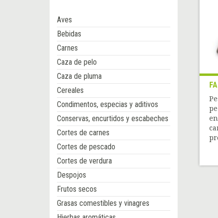
Aves
Bebidas
Carnes
Caza de pelo
Caza de pluma
FA
Cereales
Pe
Condimentos, especias y aditivos
pe
Conservas, encurtidos y escabeches
en
ca
Cortes de carnes
pr
Cortes de pescado
Cortes de verdura
Despojos
Frutos secos
Grasas comestibles y vinagres
Hierbas aromáticas