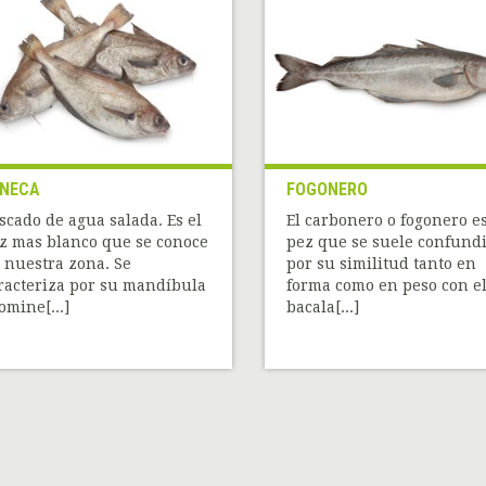
NECA
FOGONERO
scado de agua salada. Es el
El carbonero o fogonero e
z mas blanco que se conoce
pez que se suele confund
 nuestra zona. Se
por su similitud tanto en
racteriza por su mandíbula
forma como en peso con e
omine[...]
bacala[...]