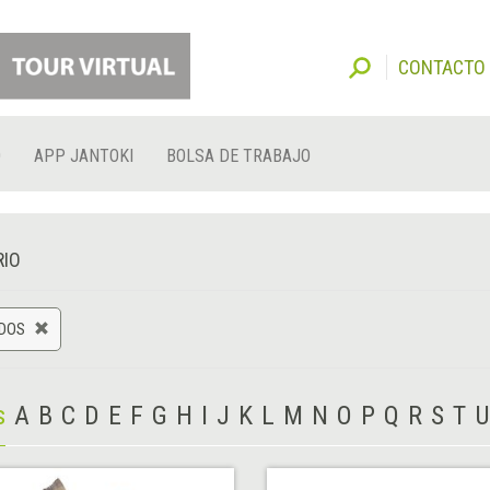
CONTACTO
O
APP JANTOKI
BOLSA DE TRABAJO
RIO
DOS
s
A
B
C
D
E
F
G
H
I
J
K
L
M
N
O
P
Q
R
S
T
U