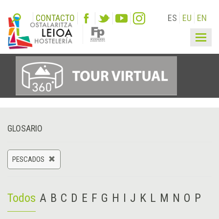
CONTACTO
ES
EU
EN
Togg
navig
GLOSARIO
PESCADOS
Todos
A
B
C
D
E
F
G
H
I
J
K
L
M
N
O
P