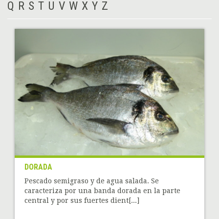
Q
R
S
T
U
V
W
X
Y
Z
DORADA
Pescado semigraso y de agua salada. Se
caracteriza por una banda dorada en la parte
central y por sus fuertes dient[...]