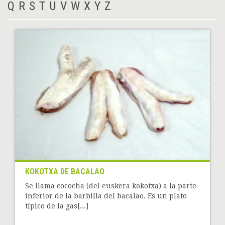
Q
R
S
T
U
V
W
X
Y
Z
KOKOTXA DE BACALAO
Se llama cococha (del euskera kokotxa) a la parte
inferior de la barbilla del bacalao. Es un plato
típico de la gas[...]