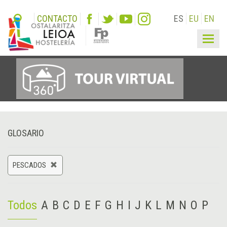
CONTACTO
ES
EU
EN
Togg
navig
GLOSARIO
PESCADOS
Todos
A
B
C
D
E
F
G
H
I
J
K
L
M
N
O
P