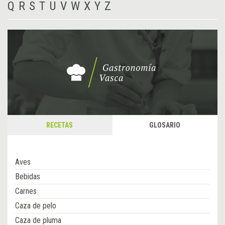
Q
R
S
T
U
V
W
X
Y
Z
RECETAS
GLOSARIO
Aves
Bebidas
Carnes
Caza de pelo
Caza de pluma