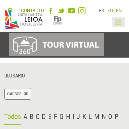
CONTACTO
ES
EU
EN
Togg
navig
GLOSARIO
CARNES
Todos
A
B
C
D
E
F
G
H
I
J
K
L
M
N
O
P