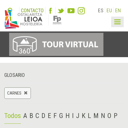
CONTACTO
ES
EU
EN
Togg
navig
GLOSARIO
CARNES
Todos
A
B
C
D
E
F
G
H
I
J
K
L
M
N
O
P