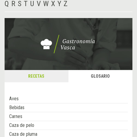
Q
R
S
T
U
V
W
X
Y
Z
RECETAS
GLOSARIO
Aves
Bebidas
Carnes
Caza de pelo
Caza de pluma