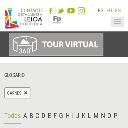
CONTACTO
ES
EU
EN
Togg
navig
GLOSARIO
CARNES
Todos
A
B
C
D
E
F
G
H
I
J
K
L
M
N
O
P