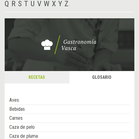
Q
R
S
T
U
V
W
X
Y
Z
RECETAS
GLOSARIO
Aves
Bebidas
Carnes
Caza de pelo
Caza de pluma