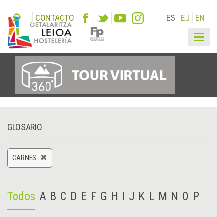
CONTACTO
ES
EU
EN
Togg
navig
GLOSARIO
CARNES
Todos
A
B
C
D
E
F
G
H
I
J
K
L
M
N
O
P