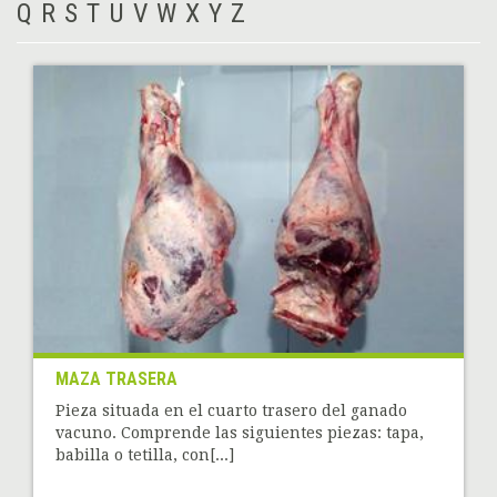
Q
R
S
T
U
V
W
X
Y
Z
MAZA TRASERA
Pieza situada en el cuarto trasero del ganado
vacuno. Comprende las siguientes piezas: tapa,
babilla o tetilla, con[...]