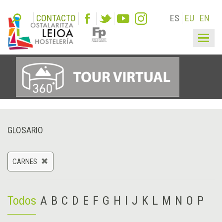
CONTACTO
ES
EU
EN
Togg
navig
GLOSARIO
CARNES
Todos
A
B
C
D
E
F
G
H
I
J
K
L
M
N
O
P