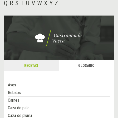
Q
R
S
T
U
V
W
X
Y
Z
RECETAS
GLOSARIO
Aves
Bebidas
Carnes
Caza de pelo
Caza de pluma