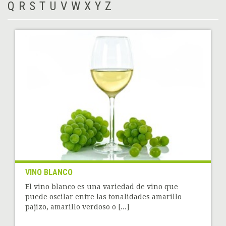
Q
R
S
T
U
V
W
X
Y
Z
VINO BLANCO
El vino blanco es una variedad de vino que
puede oscilar entre las tonalidades amarillo
pajizo, amarillo verdoso o [...]