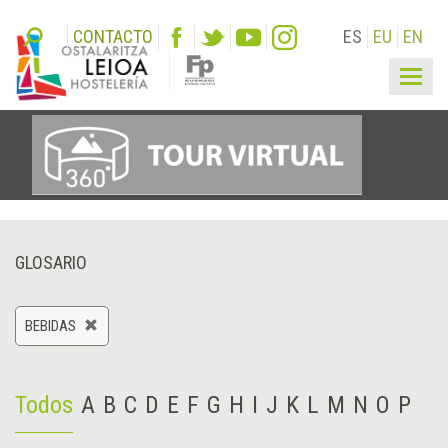
CONTACTO
ES
EU
EN
Togg
navig
GLOSARIO
BEBIDAS
Todos
A
B
C
D
E
F
G
H
I
J
K
L
M
N
O
P