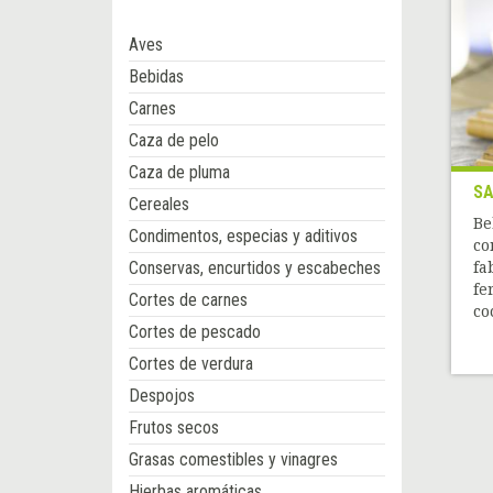
Aves
Bebidas
Carnes
Caza de pelo
Caza de pluma
SA
Cereales
Be
Condimentos, especias y aditivos
co
Conservas, encurtidos y escabeches
fa
fe
Cortes de carnes
coc
Cortes de pescado
Cortes de verdura
Despojos
Frutos secos
Grasas comestibles y vinagres
Hierbas aromáticas