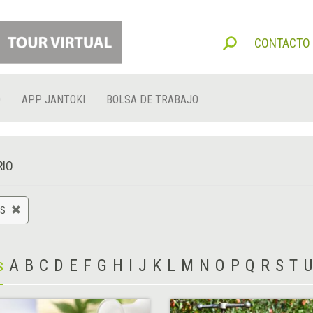
CONTACTO
O
APP JANTOKI
BOLSA DE TRABAJO
RIO
AS
s
A
B
C
D
E
F
G
H
I
J
K
L
M
N
O
P
Q
R
S
T
U