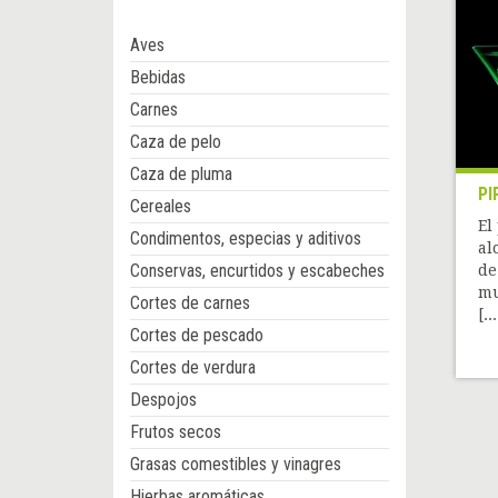
Aves
Bebidas
Carnes
Caza de pelo
Caza de pluma
PI
Cereales
El
Condimentos, especias y aditivos
al
Conservas, encurtidos y escabeches
de
mu
Cortes de carnes
[...
Cortes de pescado
Cortes de verdura
Despojos
Frutos secos
Grasas comestibles y vinagres
Hierbas aromáticas