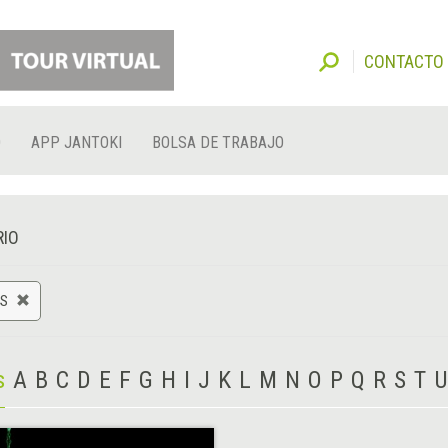
CONTACTO
O
APP JANTOKI
BOLSA DE TRABAJO
RIO
AS
s
A
B
C
D
E
F
G
H
I
J
K
L
M
N
O
P
Q
R
S
T
U