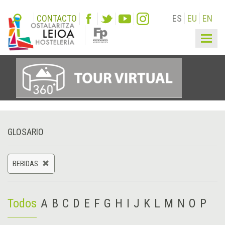
CONTACTO
ES
EU
EN
Togg
navig
GLOSARIO
BEBIDAS
Todos
A
B
C
D
E
F
G
H
I
J
K
L
M
N
O
P