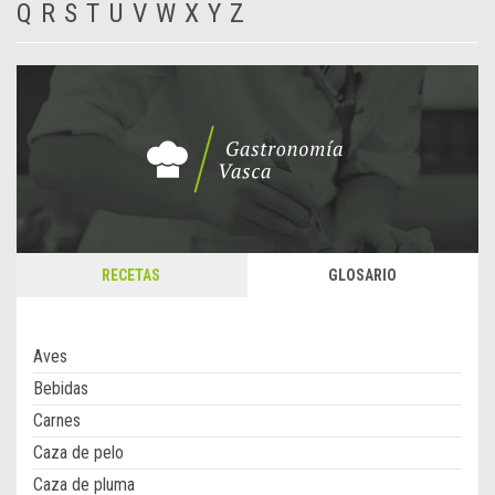
Q
R
S
T
U
V
W
X
Y
Z
RECETAS
GLOSARIO
Aves
Bebidas
Carnes
Caza de pelo
Caza de pluma