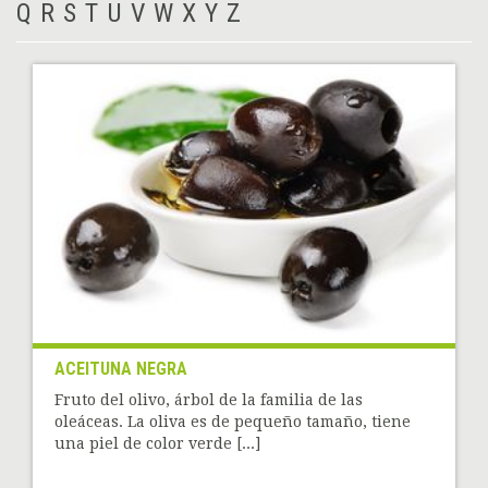
Q
R
S
T
U
V
W
X
Y
Z
ACEITUNA NEGRA
Fruto del olivo, árbol de la familia de las
oleáceas. La oliva es de pequeño tamaño, tiene
una piel de color verde [...]