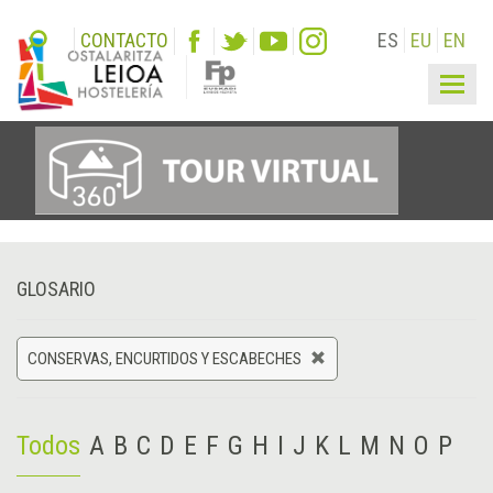
CONTACTO
ES
EU
EN
Togg
navig
GLOSARIO
CONSERVAS, ENCURTIDOS Y ESCABECHES
Todos
A
B
C
D
E
F
G
H
I
J
K
L
M
N
O
P