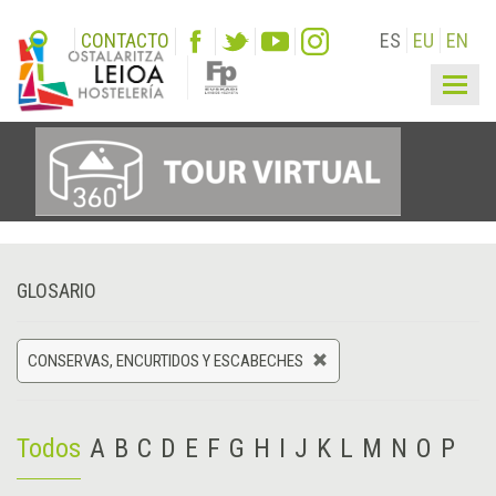
CONTACTO
ES
EU
EN
Togg
navig
GLOSARIO
CONSERVAS, ENCURTIDOS Y ESCABECHES
Todos
A
B
C
D
E
F
G
H
I
J
K
L
M
N
O
P