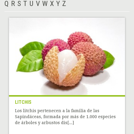
Q
R
S
T
U
V
W
X
Y
Z
LITCHIS
Los litchis pertenecen a la familia de las
Sapindáceas, formada por más de 1.000 especies
de árboles y arbustos dis[...]