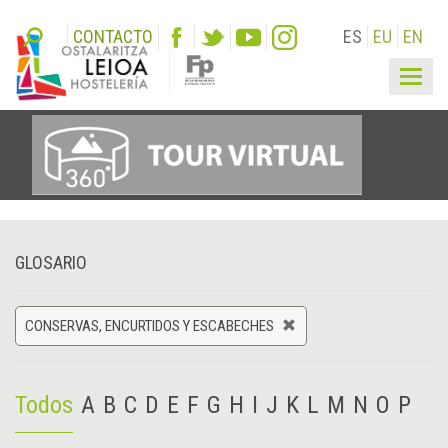
CONTACTO
ES
EU
EN
Togg
navig
GLOSARIO
CONSERVAS, ENCURTIDOS Y ESCABECHES
Todos
A
B
C
D
E
F
G
H
I
J
K
L
M
N
O
P