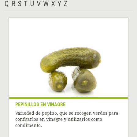
Q
R
S
T
U
V
W
X
Y
Z
PEPINILLOS EN VINAGRE
Variedad de pepino, que se recogen verdes para
confitarlos en vinagre y utilizarlos como
condimento.