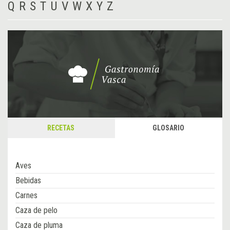
Q
R
S
T
U
V
W
X
Y
Z
RECETAS
GLOSARIO
Aves
Bebidas
Carnes
Caza de pelo
Caza de pluma