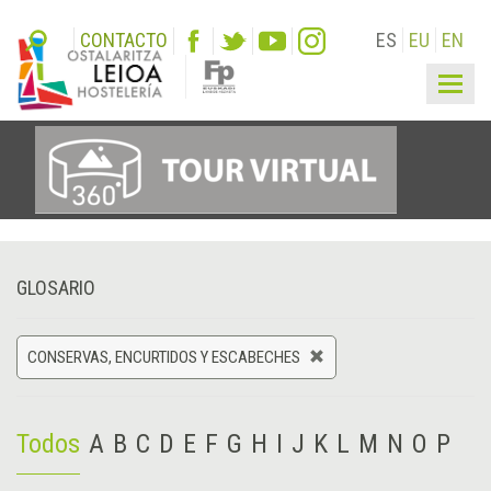
CONTACTO
ES
EU
EN
Togg
navig
GLOSARIO
CONSERVAS, ENCURTIDOS Y ESCABECHES
Todos
A
B
C
D
E
F
G
H
I
J
K
L
M
N
O
P