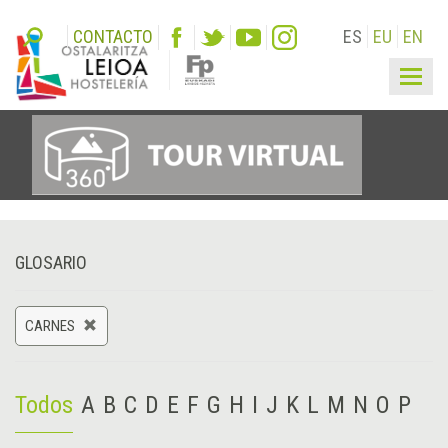
CONTACTO
ES
EU
EN
Togg
navig
GLOSARIO
CARNES
Todos
A
B
C
D
E
F
G
H
I
J
K
L
M
N
O
P