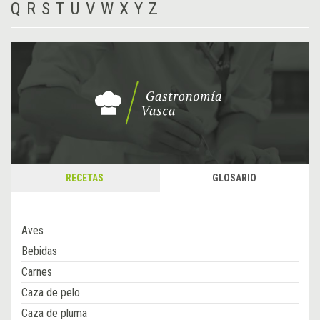
Q
R
S
T
U
V
W
X
Y
Z
RECETAS
GLOSARIO
Aves
Bebidas
Carnes
Caza de pelo
Caza de pluma