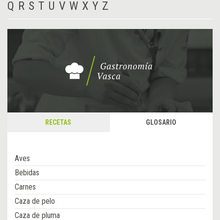
Q
R
S
T
U
V
W
X
Y
Z
RECETAS
GLOSARIO
Aves
Bebidas
Carnes
Caza de pelo
Caza de pluma