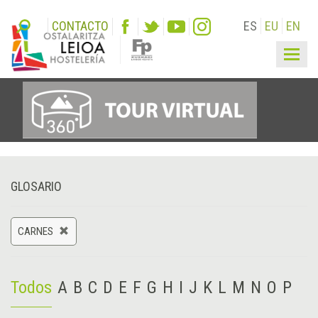
CONTACTO
ES
EU
EN
Togg
navig
GLOSARIO
CARNES
Todos
A
B
C
D
E
F
G
H
I
J
K
L
M
N
O
P