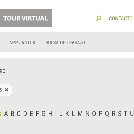
CONTACTO
O
APP JANTOKI
BOLSA DE TRABAJO
RIO
S
s
A
B
C
D
E
F
G
H
I
J
K
L
M
N
O
P
Q
R
S
T
U