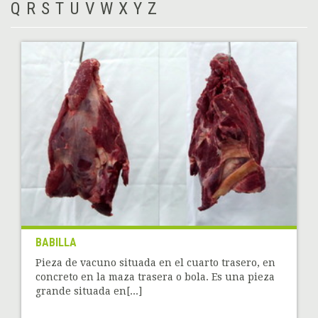
Q
R
S
T
U
V
W
X
Y
Z
BABILLA
Pieza de vacuno situada en el cuarto trasero, en
concreto en la maza trasera o bola. Es una pieza
grande situada en[...]