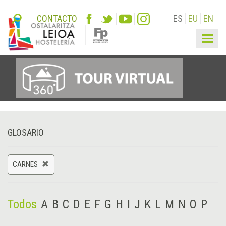
CONTACTO
ES
EU
EN
Togg
navig
GLOSARIO
CARNES
Todos
A
B
C
D
E
F
G
H
I
J
K
L
M
N
O
P