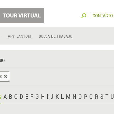
CONTACTO
O
APP JANTOKI
BOLSA DE TRABAJO
RIO
S
s
A
B
C
D
E
F
G
H
I
J
K
L
M
N
O
P
Q
R
S
T
U