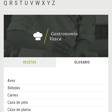
Q
R
S
T
U
V
W
X
Y
Z
RECETAS
GLOSARIO
Aves
Bebidas
Carnes
Caza de pelo
Caza de pluma