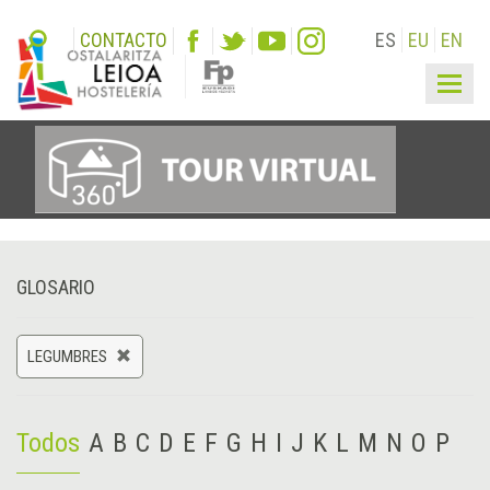
CONTACTO
ES
EU
EN
Togg
navig
GLOSARIO
LEGUMBRES
Todos
A
B
C
D
E
F
G
H
I
J
K
L
M
N
O
P