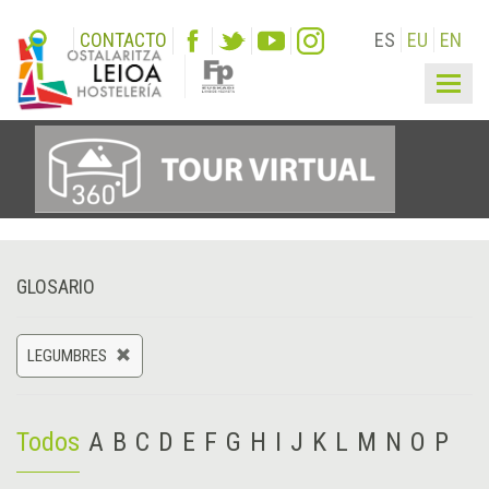
CONTACTO
ES
EU
EN
Togg
navig
GLOSARIO
LEGUMBRES
Todos
A
B
C
D
E
F
G
H
I
J
K
L
M
N
O
P