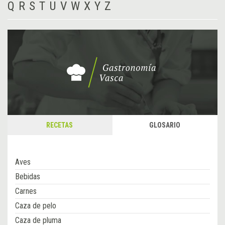
Q
R
S
T
U
V
W
X
Y
Z
RECETAS
GLOSARIO
Aves
Bebidas
Carnes
Caza de pelo
Caza de pluma