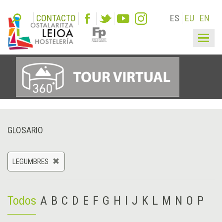
CONTACTO
ES
EU
EN
Togg
navig
GLOSARIO
LEGUMBRES
Todos
A
B
C
D
E
F
G
H
I
J
K
L
M
N
O
P