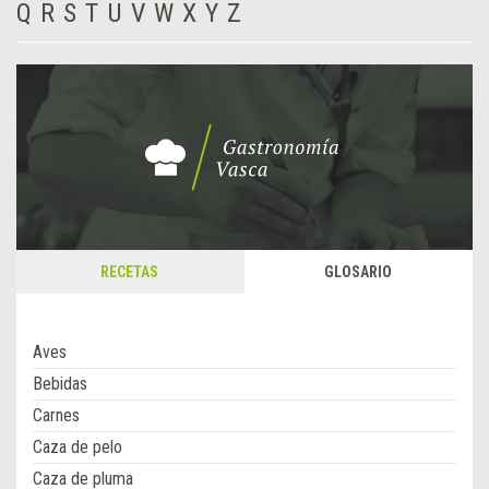
Q
R
S
T
U
V
W
X
Y
Z
RECETAS
GLOSARIO
Aves
Bebidas
Carnes
Caza de pelo
Caza de pluma