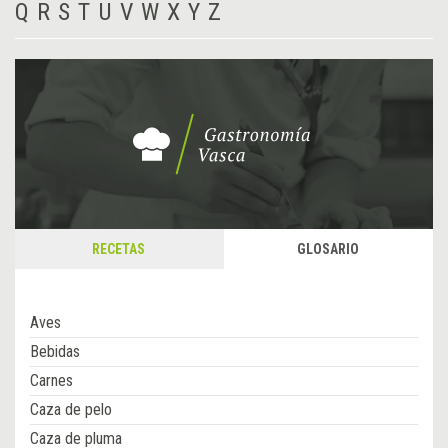
Q
R
S
T
U
V
W
X
Y
Z
RECETAS
GLOSARIO
Aves
Bebidas
Carnes
Caza de pelo
Caza de pluma