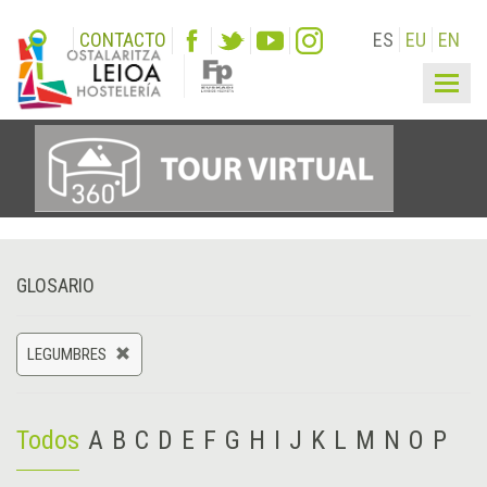
CONTACTO
ES
EU
EN
Togg
navig
GLOSARIO
LEGUMBRES
Todos
A
B
C
D
E
F
G
H
I
J
K
L
M
N
O
P