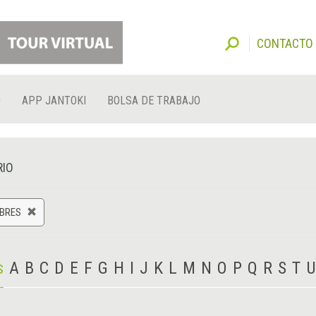
CONTACTO
O
APP JANTOKI
BOLSA DE TRABAJO
RIO
BRES
s
A
B
C
D
E
F
G
H
I
J
K
L
M
N
O
P
Q
R
S
T
U