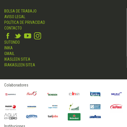
BOLSA DE TRABAJO
AVISO LEGAL
POLÍTICA DE PRIVACIDAD
CONTACTO
SUTONDO
INIKA
GMAIL
IKASLEEN SITEA
IRAKASLEEN SITEA
Colaboradores
Instituciones