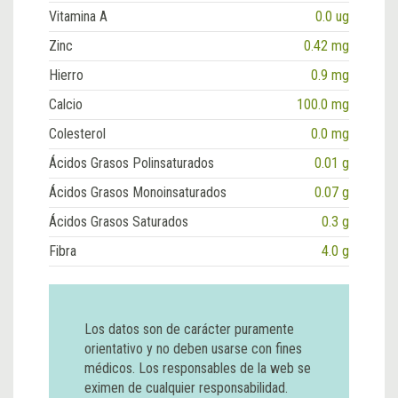
Vitamina A
0.0 ug
Zinc
0.42 mg
Hierro
0.9 mg
Calcio
100.0 mg
Colesterol
0.0 mg
Ácidos Grasos Polinsaturados
0.01 g
Ácidos Grasos Monoinsaturados
0.07 g
Ácidos Grasos Saturados
0.3 g
Fibra
4.0 g
Los datos son de carácter puramente
orientativo y no deben usarse con fines
médicos. Los responsables de la web se
eximen de cualquier responsabilidad.