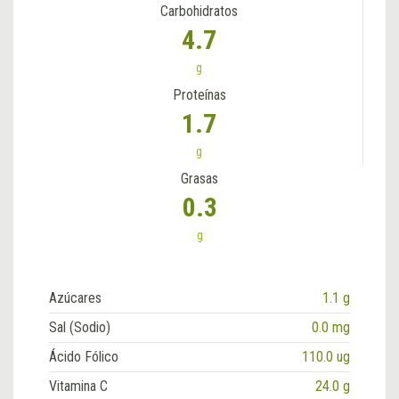
Carbohidratos
4.7
g
Proteínas
1.7
g
Grasas
0.3
g
Azúcares
1.1 g
Sal (Sodio)
0.0 mg
Ácido Fólico
110.0 ug
Vitamina C
24.0 g