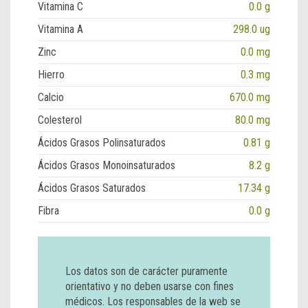
Vitamina C
0.0 g
Vitamina A
298.0 ug
Zinc
0.0 mg
Hierro
0.3 mg
Calcio
670.0 mg
Colesterol
80.0 mg
Ácidos Grasos Polinsaturados
0.81 g
Ácidos Grasos Monoinsaturados
8.2 g
Ácidos Grasos Saturados
17.34 g
Fibra
0.0 g
Los datos son de carácter puramente
orientativo y no deben usarse con fines
médicos. Los responsables de la web se