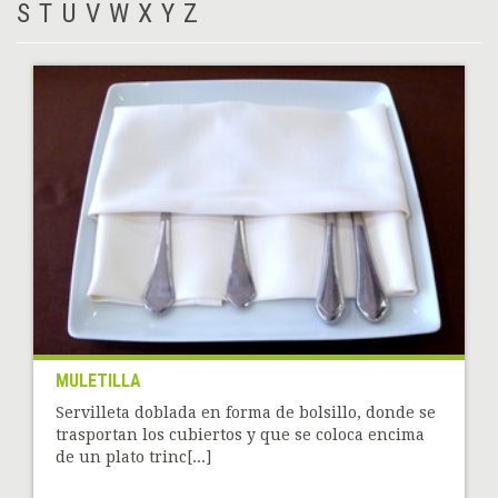
S
T
U
V
W
X
Y
Z
MULETILLA
Servilleta doblada en forma de bolsillo, donde se
trasportan los cubiertos y que se coloca encima
de un plato trinc[...]