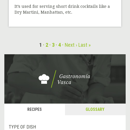
It’s used for serving short drink cocktails like a
Dry Martini, Manhattan, etc.
1
2
3
4
Next ›
Last »
RECIPES
GLOSSARY
TYPE OF DISH