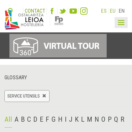
CONTACT
ES
EU
EN
Togg
navig
GLOSSARY
SERVICE UTENSILS
All
A
B
C
D
E
F
G
H
I
J
K
L
M
N
O
P
Q
R