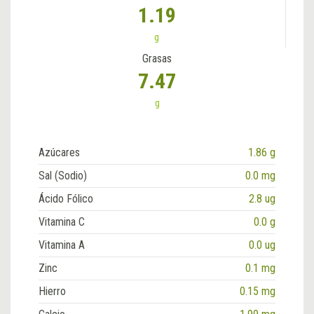
1.19
g
Grasas
7.47
g
Azúcares
1.86 g
Sal (Sodio)
0.0 mg
Ácido Fólico
2.8 ug
Vitamina C
0.0 g
Vitamina A
0.0 ug
Zinc
0.1 mg
Hierro
0.15 mg