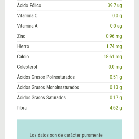
Ácido Fólico
39.7 ug
Vitamina C
0.0 g
Vitamina A
0.0 ug
Zinc
0.96 mg
Hierro
1.74 mg
Calcio
18.61 mg
Colesterol
0.0 mg
Ácidos Grasos Polinsaturados
0.51 g
Ácidos Grasos Monoinsaturados
0.13 g
Ácidos Grasos Saturados
0.17 g
Fibra
4.62 g
Los datos son de carácter puramente