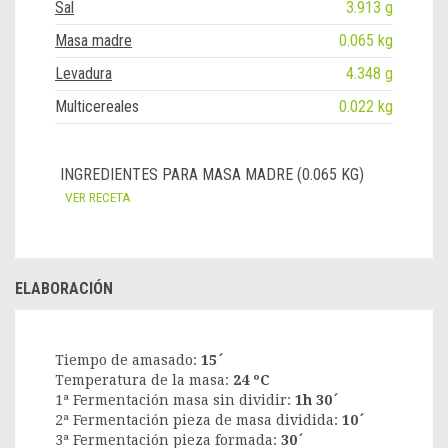
Sal
3.913 g
Masa madre
0.065 kg
Levadura
4.348 g
Multicereales
0.022 kg
INGREDIENTES PARA MASA MADRE (0.065 KG)
VER RECETA
ELABORACIÓN
Tiempo de amasado:
15´
Temperatura de la masa:
24 ºC
1ª Fermentación masa sin dividir:
1h 30´
2ª Fermentación pieza de masa dividida:
10´
3ª Fermentación pieza formada:
30´