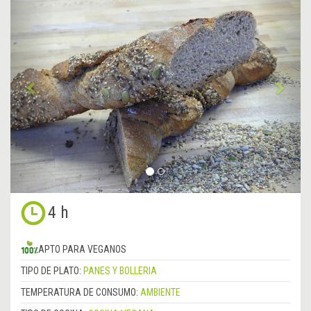
Anterior
&rsa
4 h
APTO PARA VEGANOS
TIPO DE PLATO:
PANES Y BOLLERIA
TEMPERATURA DE CONSUMO:
AMBIENTE