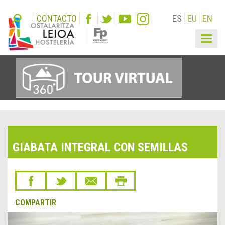
CONTACTO
ES
EU
EN
Togg
navig
GIABATA INTEGRAL CON SEMILLAS
COMPARTIR
&lsaquo;
Sigu