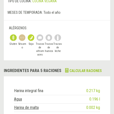
TIPO DE COCINA:
COCINA VEGANA
MESES DE TEMPORADA:
Todo el año
ALÉRGENOS:
Gluten
Sésam
Soja
Trazas
Trazas
Trazas
o
de
de
de
altram
huevos
leche
uces
INGREDIENTES PARA 5 RACIONES
CALCULAR RACIONES
Harina integral fina
0.217 kg
Agua
0.196 l
Harina de malta
0.002 kg