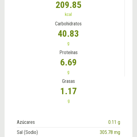
209.85
kcal
Carbohidratos
40.83
g
Proteínas
6.69
g
Grasas
1.17
g
Azúcares
0.11 g
Sal (Sodio)
305.78 mg