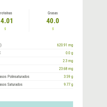
roteínas
Grasas
14.01
40.0
g
g
)
620.91 mg
C
0.0 g
2.3 mg
23.68 mg
asos Polinsaturados
3.59 g
asos Saturados
9.77 g