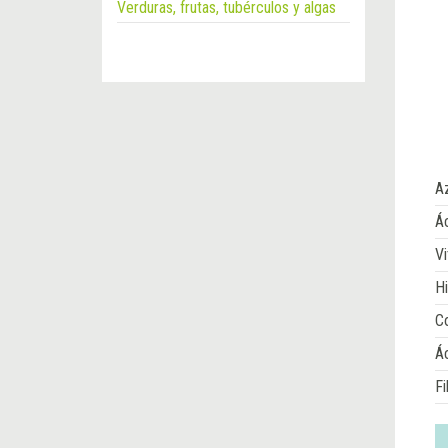
Verduras, frutas, tubérculos y algas
A
Ác
Vi
Hi
Co
Á
Fi