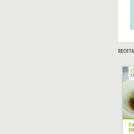
RECET
3 
CA
EN