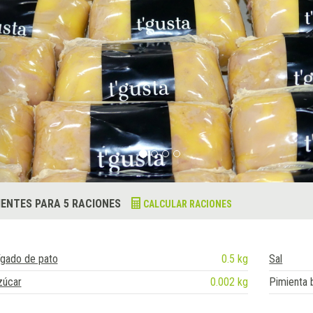
IENTES PARA 5 RACIONES
CALCULAR RACIONES
ígado de pato
0.5 kg
Sal
zúcar
0.002 kg
Pimienta 