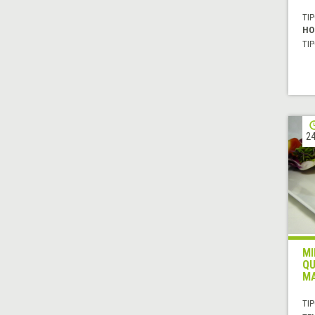
TIP
HO
TIP
24
MI
QU
MA
TIP