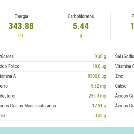
Energía
Carbohidratos
P
343.88
5.44
kcal
g
zúcares
0.38 g
Sal (Sodio
ido Fólico
19.0 ug
Vitamina 
tamina A
8300.0 ug
Zinc
erro
5.52 mg
Calcio
lesterol
255.0 mg
Ácidos Gr
cidos Grasos Monoinsaturados
12.51 g
Ácidos Gr
bra
0.03 g