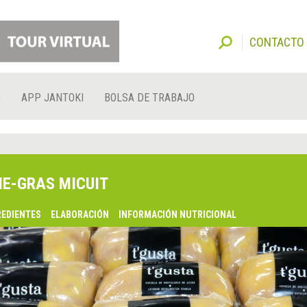
CONTACTO
O
APP JANTOKI
BOLSA DE TRABAJO
IE-GRAS MICUIT
REDIENTES
ELABORACIÓN
INFORMACIÓN NUTRICIONAL
lsaquo;
nterior