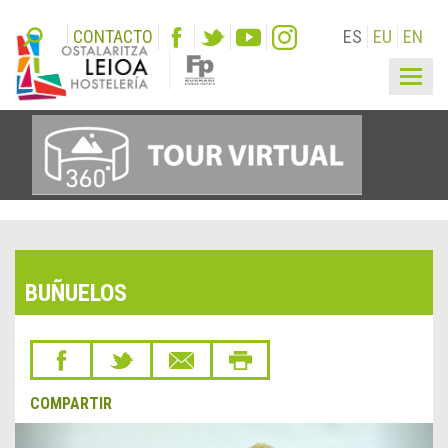
CONTACTO
ES
EU
EN
Togg
navig
BUÑUELOS
COMPARTIR
&lsaquo;
Sigu