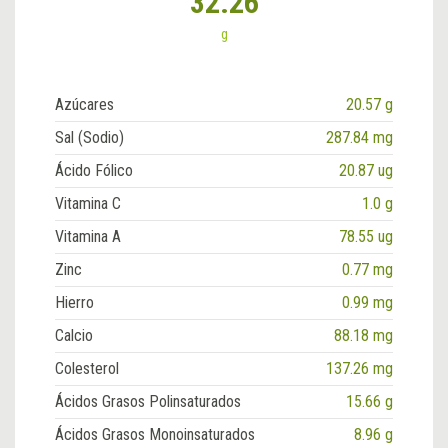
32.26
g
Azúcares
20.57 g
Sal (Sodio)
287.84 mg
Ácido Fólico
20.87 ug
Vitamina C
1.0 g
Vitamina A
78.55 ug
Zinc
0.77 mg
Hierro
0.99 mg
Calcio
88.18 mg
Colesterol
137.26 mg
Ácidos Grasos Polinsaturados
15.66 g
Ácidos Grasos Monoinsaturados
8.96 g