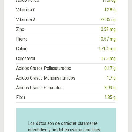
Ácido Fólico
11.8 ug
Vitamina C
12.8 g
Vitamina A
72.35 ug
Zinc
0.52 mg
Hierro
0.57 mg
Calcio
171.4 mg
Colesterol
17.3 mg
Ácidos Grasos Polinsaturados
0.17 g
Ácidos Grasos Monoinsaturados
1.7 g
Ácidos Grasos Saturados
3.99 g
Fibra
4.85 g
Los datos son de carácter puramente
orientativo y no deben usarse con fines