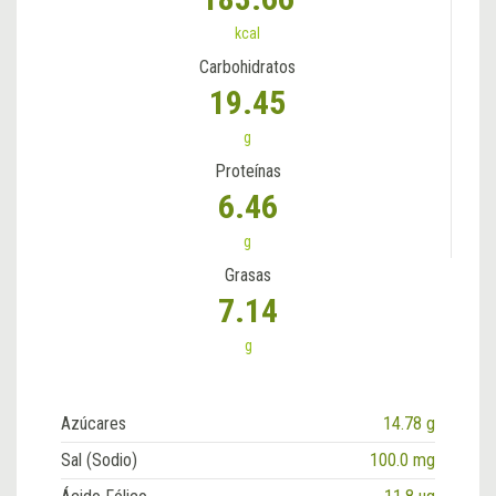
kcal
Carbohidratos
19.45
g
Proteínas
6.46
g
Grasas
7.14
g
Azúcares
14.78 g
Sal (Sodio)
100.0 mg