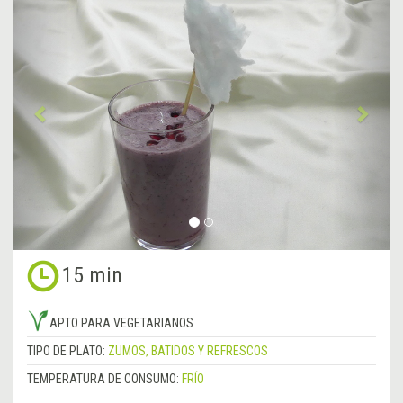
Anterior
&rsa
15 min
APTO PARA VEGETARIANOS
TIPO DE PLATO:
ZUMOS, BATIDOS Y REFRESCOS
TEMPERATURA DE CONSUMO:
FRÍO