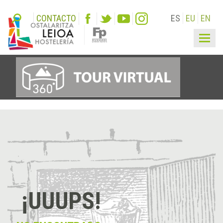
CONTACTO
ES
EU
EN
Togg
navig
¡UUUPS!