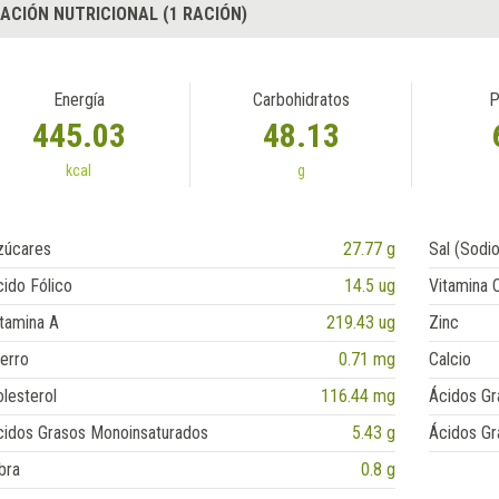
ACIÓN NUTRICIONAL (1 RACIÓN)
Energía
Carbohidratos
P
445.03
48.13
kcal
g
zúcares
27.77 g
Sal (Sodio
ido Fólico
14.5 ug
Vitamina 
tamina A
219.43 ug
Zinc
erro
0.71 mg
Calcio
lesterol
116.44 mg
Ácidos Gr
cidos Grasos Monoinsaturados
5.43 g
Ácidos Gr
bra
0.8 g