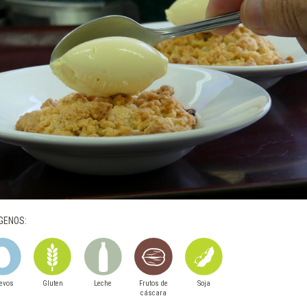
GENOS:
evos
Gluten
Leche
Frutos de
Soja
cáscara