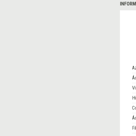
INFORM
A
Ác
Vi
Hi
Co
Á
Fi