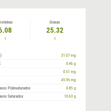
roteínas
Grasas
6.08
25.32
g
g
)
31.07 mg
C
0.46 g
0.51 mg
45.95 mg
asos Polinsaturados
0.85 g
asos Saturados
10.63 g