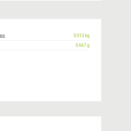
ass
0.013 kg
0.667 g