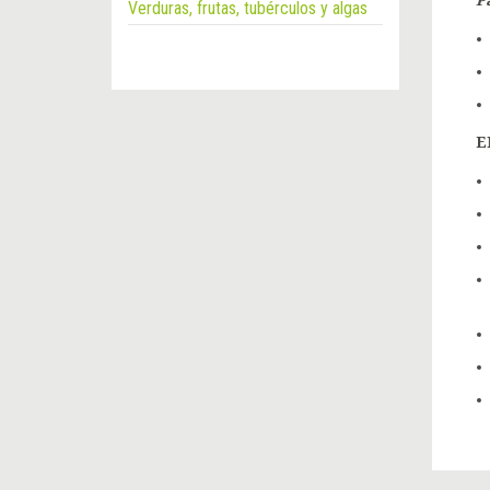
P
Verduras, frutas, tubérculos y algas
E