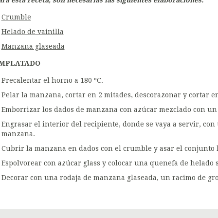
ara esta receta, son necesarias las siguientes elaboraciones:
Crumble
Helado de vainilla
Manzana glaseada
MPLATADO
Precalentar el horno a 180 ºC.
Pelar la manzana, cortar en 2 mitades, descorazonar y cortar en
Emborrizar los dados de manzana con azúcar mezclado con un p
Engrasar el interior del recipiente, donde se vaya a servir, con
manzana.
Cubrir la manzana en dados con el crumble y asar el conjunto 
Espolvorear con azúcar glass y colocar una quenefa de helado 
Decorar con una rodaja de manzana glaseada, un racimo de gros