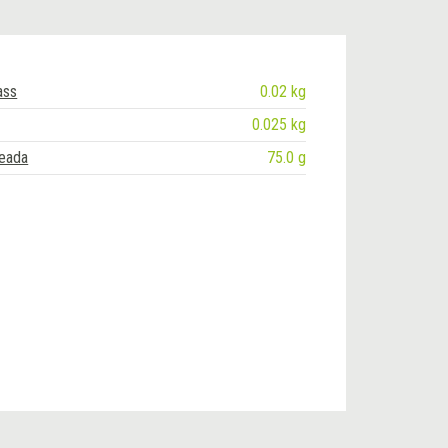
ass
0.02 kg
0.025 kg
seada
75.0 g