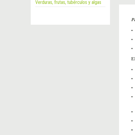
Verduras, frutas, tubérculos y algas
P
E