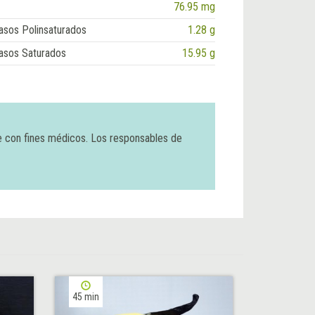
76.95 mg
asos Polinsaturados
1.28 g
asos Saturados
15.95 g
e con fines médicos. Los responsables de
45 min