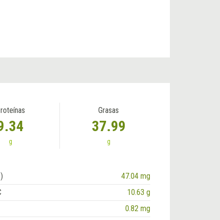
roteínas
Grasas
9.34
37.99
g
g
)
47.04 mg
C
10.63 g
0.82 mg