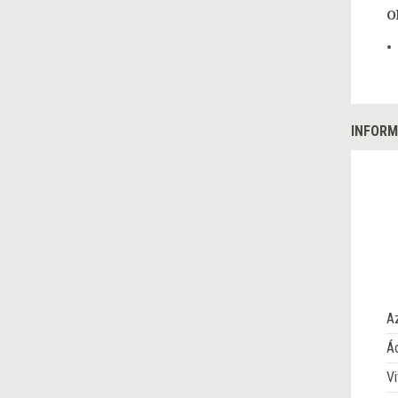
O
INFORM
A
Ác
Vi