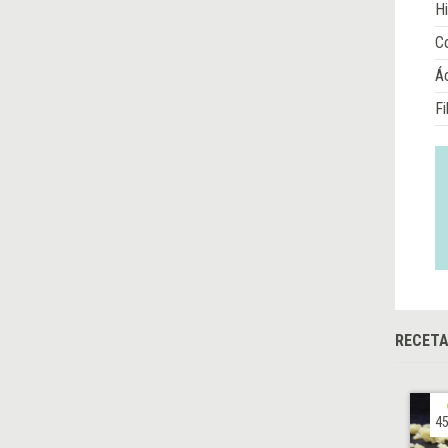
Hi
Co
Á
Fi
RECETA
45