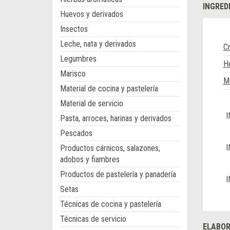
INGRED
Huevos y derivados
Insectos
Leche, nata y derivados
C
Legumbres
He
Marisco
M
Material de cocina y pastelería
Material de servicio
I
Pasta, arroces, harinas y derivados
Pescados
I
Productos cárnicos, salazones,
adobos y fiambres
Productos de pastelería y panadería
I
Setas
Técnicas de cocina y pastelería
Técnicas de servicio
ELABOR