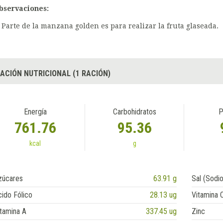
bservaciones:
Parte de la manzana golden es para realizar la fruta glaseada.
ACIÓN NUTRICIONAL (1 RACIÓN)
Energía
Carbohidratos
P
761.76
95.36
kcal
g
zúcares
63.91 g
Sal (Sodio
ido Fólico
28.13 ug
Vitamina 
tamina A
337.45 ug
Zinc