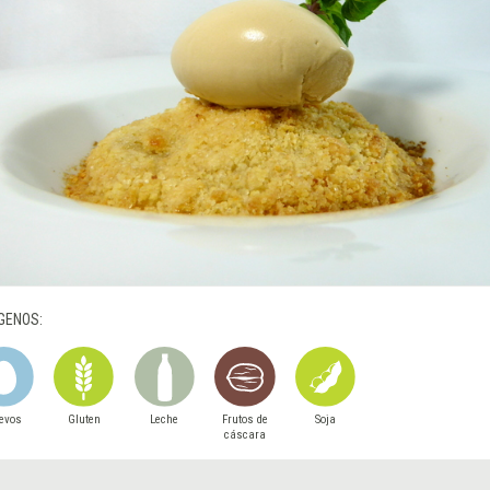
GENOS:
evos
Gluten
Leche
Frutos de
Soja
cáscara