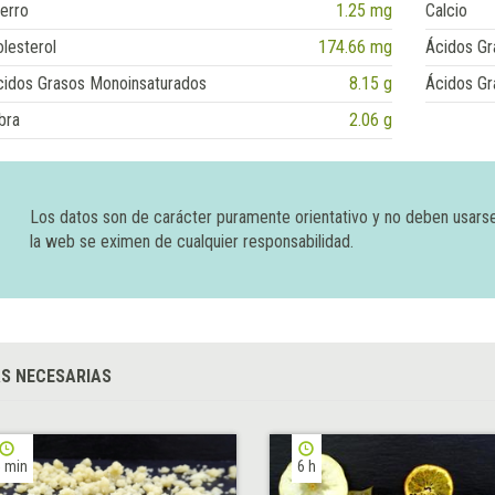
erro
1.25 mg
Calcio
lesterol
174.66 mg
Ácidos Gr
cidos Grasos Monoinsaturados
8.15 g
Ácidos Gr
bra
2.06 g
Los datos son de carácter puramente orientativo y no deben usars
la web se eximen de cualquier responsabilidad.
S NECESARIAS
 min
6 h