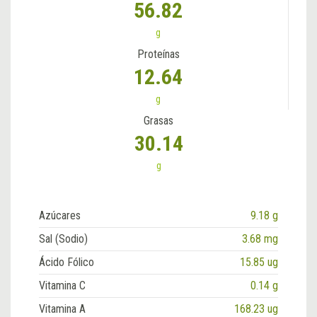
56.82
g
Proteínas
12.64
g
Grasas
30.14
g
Azúcares
9.18 g
Sal (Sodio)
3.68 mg
Ácido Fólico
15.85 ug
Vitamina C
0.14 g
Vitamina A
168.23 ug