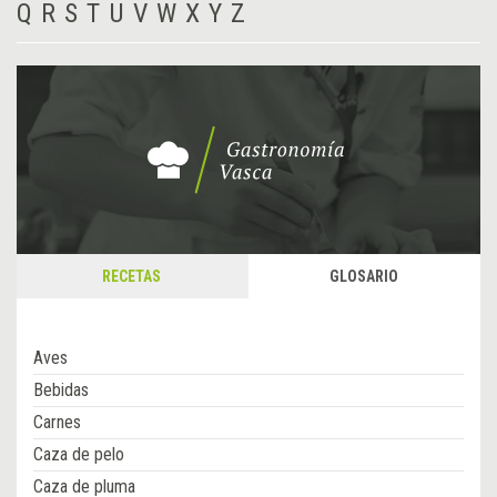
Q
R
S
T
U
V
W
X
Y
Z
RECETAS
GLOSARIO
Aves
Bebidas
Carnes
Caza de pelo
Caza de pluma