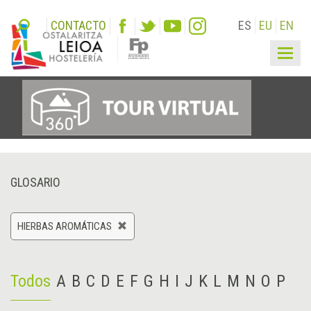
CONTACTO
ES
EU
EN
Togg
navig
GLOSARIO
HIERBAS AROMÁTICAS
Todos
A
B
C
D
E
F
G
H
I
J
K
L
M
N
O
P