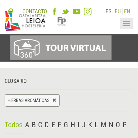
CONTACTO
ES
EU
EN
Togg
navig
GLOSARIO
HIERBAS AROMÁTICAS
Todos
A
B
C
D
E
F
G
H
I
J
K
L
M
N
O
P