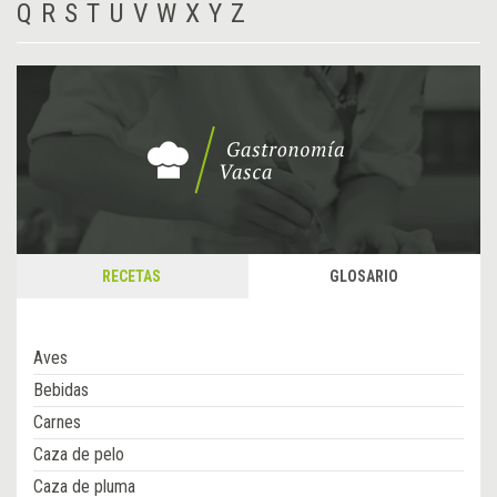
Q
R
S
T
U
V
W
X
Y
Z
RECETAS
GLOSARIO
Aves
Bebidas
Carnes
Caza de pelo
Caza de pluma