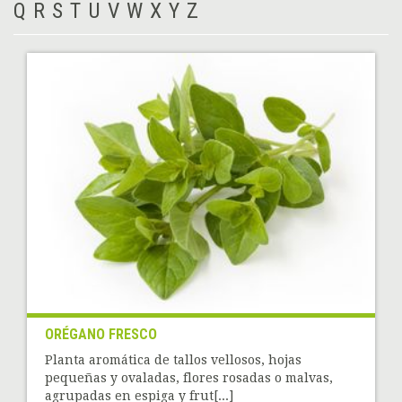
Q
R
S
T
U
V
W
X
Y
Z
ORÉGANO FRESCO
Planta aromática de tallos vellosos, hojas
pequeñas y ovaladas, flores rosadas o malvas,
agrupadas en espiga y frut[...]