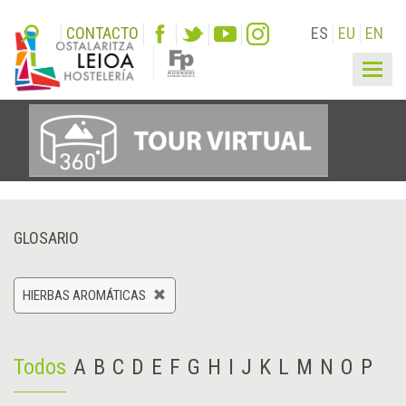
CONTACTO
ES
EU
EN
Togg
navig
GLOSARIO
HIERBAS AROMÁTICAS
Todos
A
B
C
D
E
F
G
H
I
J
K
L
M
N
O
P