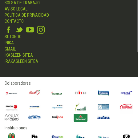
BOLSA DE TRABAJO
AVISO LEGAL
POLÍTICA DE PRIVACIDAD
CONTACTO
SUTONDO
INIKA
GMAIL
IKASLEEN SITEA
IRAKASLEEN SITEA
Colaboradores
Instituciones