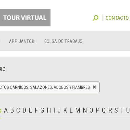
CONTACTO
O
APP JANTOKI
BOLSA DE TRABAJO
RIO
CTOS CÁRNICOS, SALAZONES, ADOBOS Y FIAMBRES
s
A
B
C
D
E
F
G
H
I
J
K
L
M
N
O
P
Q
R
S
T
U