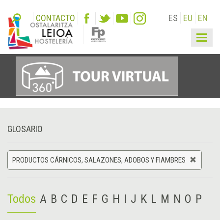
CONTACTO
ES
EU
EN
Togg
navig
GLOSARIO
PRODUCTOS CÁRNICOS, SALAZONES, ADOBOS Y FIAMBRES
Todos
A
B
C
D
E
F
G
H
I
J
K
L
M
N
O
P