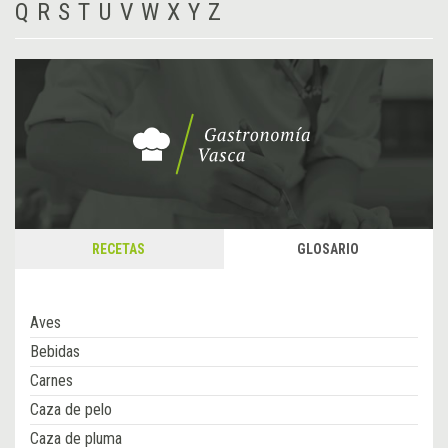
Q
R
S
T
U
V
W
X
Y
Z
RECETAS
GLOSARIO
Aves
Bebidas
Carnes
Caza de pelo
Caza de pluma