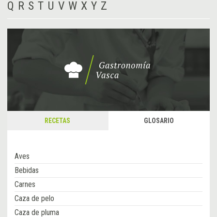
Q
R
S
T
U
V
W
X
Y
Z
RECETAS
GLOSARIO
Aves
Bebidas
Carnes
Caza de pelo
Caza de pluma