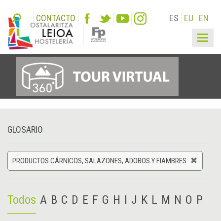
CONTACTO
ES
EU
EN
Togg
navig
GLOSARIO
PRODUCTOS CÁRNICOS, SALAZONES, ADOBOS Y FIAMBRES
Todos
A
B
C
D
E
F
G
H
I
J
K
L
M
N
O
P